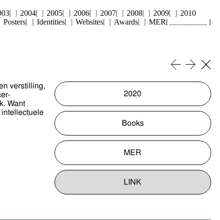
003
2004
2005
2006
2007
2008
2009
2010
Posters
Identities
Websites
Awards
MER
[ ___________ ]
 verstilling,
2020
er-
ek. Want
 intellectuele
Books
MER
LINK