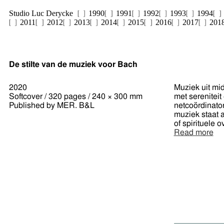
Studio Luc Derycke
1990
1991
1992
1993
1994
2011
2012
2013
2014
2015
2016
2017
201
De stilte van de muziek voor Bach
2020
Muziek uit mi
Softcover / 320 pages / 240 × 300 mm
met serenitei
Published by MER. B&L
netcoördinator
muziek staat a
of spirituele 
Read more